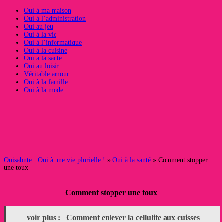
Oui à ma maison
Oui à l’administration
Oui au jeu
Oui à la vie
Oui à l’informatique
Oui à la cuisine
Oui à la santé
Oui au loisir
Véritable amour
Oui à la famille
Oui à la mode
Ouisabnte : Oui à une vie plurielle !
»
Oui à la santé
» Comment stopper
une toux
Comment stopper une toux
voir plus :
Comment enlever la cellulite aux cuisses