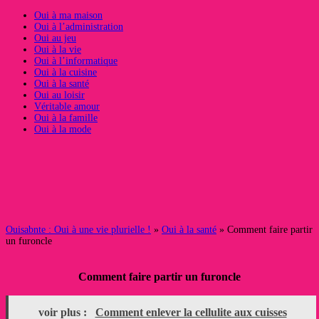
Oui à ma maison
Oui à l’administration
Oui au jeu
Oui à la vie
Oui à l’informatique
Oui à la cuisine
Oui à la santé
Oui au loisir
Véritable amour
Oui à la famille
Oui à la mode
Ouisabnte : Oui à une vie plurielle !
»
Oui à la santé
» Comment faire partir
un furoncle
Comment faire partir un furoncle
voir plus :
Comment enlever la cellulite aux cuisses