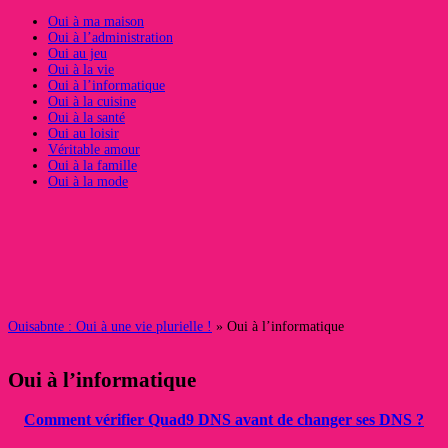
Oui à ma maison
Oui à l’administration
Oui au jeu
Oui à la vie
Oui à l’informatique
Oui à la cuisine
Oui à la santé
Oui au loisir
Véritable amour
Oui à la famille
Oui à la mode
Ouisabnte : Oui à une vie plurielle !
» Oui à l’informatique
Oui à l’informatique
Comment vérifier Quad9 DNS avant de changer ses DNS ?