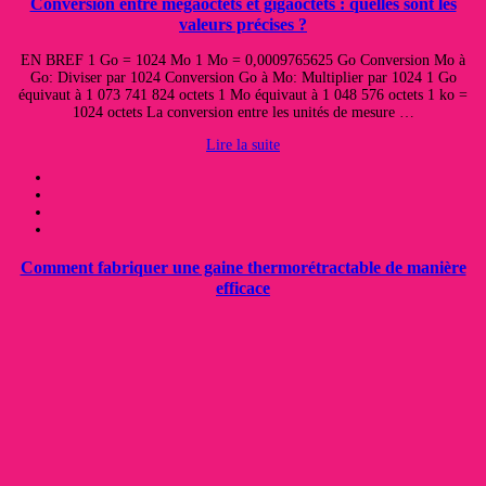
Conversion entre mégaoctets et gigaoctets : quelles sont les
valeurs précises ?
EN BREF 1 Go = 1024 Mo 1 Mo = 0,0009765625 Go Conversion Mo à
Go: Diviser par 1024 Conversion Go à Mo: Multiplier par 1024 1 Go
équivaut à 1 073 741 824 octets 1 Mo équivaut à 1 048 576 octets 1 ko =
1024 octets La conversion entre les unités de mesure …
Lire la suite
Comment fabriquer une gaine thermorétractable de manière
efficace