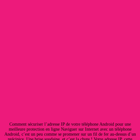
Comment sécuriser l’adresse IP de votre téléphone Android pour une
meilleure protection en ligne Naviguer sur Internet avec un téléphone
Android, c’est un peu comme se promener sur un fil de fer au-dessus d’un
précipice. Une brise soudaine, et c’est la chute ! Votre adresse IP, cette