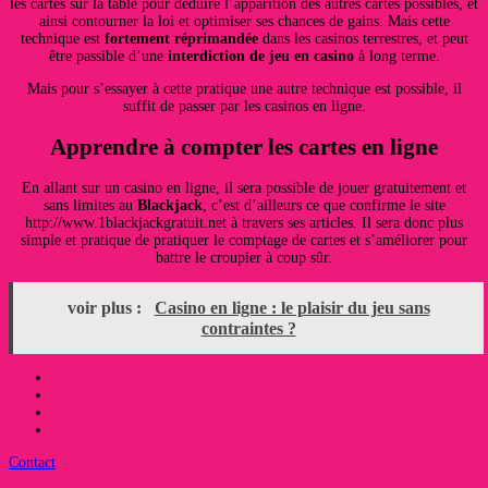
les cartes sur la table pour déduire l’apparition des autres cartes possibles, et
ainsi contourner la loi et optimiser ses chances de gains. Mais cette
technique est
fortement réprimandée
dans les casinos terrestres, et peut
être passible d’une
interdiction de jeu en casino
à long terme.
Mais pour s’essayer à cette pratique une autre technique est possible, il
suffit de passer par les casinos en ligne.
Apprendre à compter les cartes en ligne
En allant sur un casino en ligne, il sera possible de jouer gratuitement et
sans limites au
Blackjack
, c’est d’ailleurs ce que confirme le site
http://www.1blackjackgratuit.net à travers ses articles. Il sera donc plus
simple et pratique de pratiquer le comptage de cartes et s’améliorer pour
battre le croupier à coup sûr.
voir plus :
Casino en ligne : le plaisir du jeu sans
contraintes ?
Contact