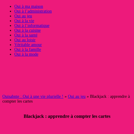
Oui à ma maison
Oui à l’administration
Oui au jeu
Oui à la vie
Oui à l’informatique
Oui à la cuisine
Oui à la santé
Oui au loisir
Véritable amour
Oui à la famille
Oui à la mode
Ouisabnte : Oui à une vie plurielle !
»
Oui au jeu
» Blackjack : apprendre à
compter les cartes
Blackjack : apprendre à compter les cartes