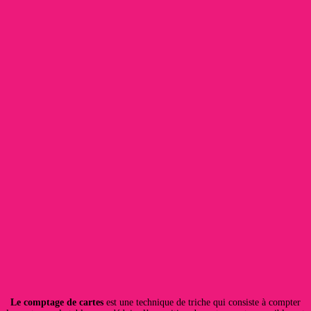
Le comptage de cartes
est une technique de triche qui consiste à compter