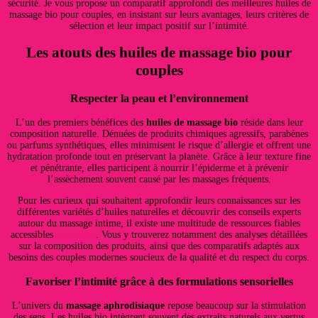
sécurité. Je vous propose un comparatif approfondi des meilleures huiles de
massage bio pour couples, en insistant sur leurs avantages, leurs critères de
sélection et leur impact positif sur l’intimité.
Les atouts des huiles de massage bio pour
couples
Respecter la peau et l’environnement
L’un des premiers bénéfices des
huiles de massage bio
réside dans leur
composition naturelle. Dénuées de produits chimiques agressifs, parabènes
ou parfums synthétiques, elles minimisent le risque d’allergie et offrent une
hydratation profonde tout en préservant la planète. Grâce à leur texture fine
et pénétrante, elles participent à nourrir l’épiderme et à prévenir
l’assèchement souvent causé par les massages fréquents.
Pour les curieux qui souhaitent approfondir leurs connaissances sur les
différentes variétés d’huiles naturelles et découvrir des conseils experts
autour du massage intime, il existe une multitude de ressources fiables
accessibles
sur ce site
. Vous y trouverez notamment des analyses détaillées
sur la composition des produits, ainsi que des comparatifs adaptés aux
besoins des couples modernes soucieux de la qualité et du respect du corps.
Favoriser l’intimité grâce à des formulations sensorielles
L’univers du
massage aphrodisiaque
repose beaucoup sur la stimulation
des sens. Les huiles bio intègrent souvent des extraits naturels aux vertus