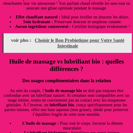
réenchanter leur vie amoureuse ! Son parfum chaud réveille les sens tout en
assurant une glisse optimale pendant le massage.
Effet chauffant naturel :
Idéal pour éveiller en douceur les désirs.
Soin hydratant :
Préservant douceur et souplesse cutanée.
Aucun ingrédient controversé :
Certifiée biologique évidemment !
voir plus :
Choisir le Bon Probiotique pour Votre Santé
Intestinale
Huile de massage vs lubrifiant bio : quelles
différences ?
Des usages complémentaires dans la relation
Au sein du couple, l’
huile de massage bio
ne doit pas toujours être
confondue avec un lubrifiant naturel. Si certaines sont compatibles avec un
usage intime, toutes ne conviennent pas au contact avec les muqueuses
génitales. À l’inverse, un
lubrifiant bio
, conçu spécifiquement pour les
parties intimes, offre une base aqueuse (non grasse), idéale pour préserver
l’équilibre fragile de cette zone sensible.
L’huile de massage :
Pour tout le corps, favorise la détente
musculaire.
Le lubrifiant biologique :
Spécifique aux zones intimes.