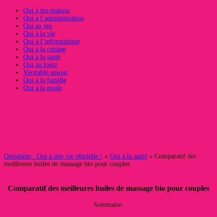
Oui à ma maison
Oui à l’administration
Oui au jeu
Oui à la vie
Oui à l’informatique
Oui à la cuisine
Oui à la santé
Oui au loisir
Véritable amour
Oui à la famille
Oui à la mode
Ouisabnte : Oui à une vie plurielle !
»
Oui à la santé
» Comparatif des
meilleures huiles de massage bio pour couples
Comparatif des meilleures huiles de massage bio pour couples
Sommaire: