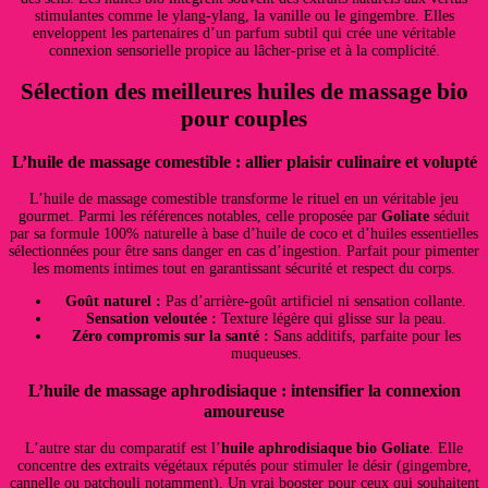
stimulantes comme le ylang-ylang, la vanille ou le gingembre. Elles
enveloppent les partenaires d’un parfum subtil qui crée une véritable
connexion sensorielle propice au lâcher-prise et à la complicité.
Sélection des meilleures huiles de massage bio
pour couples
L’huile de massage comestible : allier plaisir culinaire et volupté
L’huile de massage comestible transforme le rituel en un véritable jeu
gourmet. Parmi les références notables, celle proposée par
Goliate
séduit
par sa formule 100% naturelle à base d’huile de coco et d’huiles essentielles
sélectionnées pour être sans danger en cas d’ingestion. Parfait pour pimenter
les moments intimes tout en garantissant sécurité et respect du corps.
Goût naturel :
Pas d’arrière-goût artificiel ni sensation collante.
Sensation veloutée :
Texture légère qui glisse sur la peau.
Zéro compromis sur la santé :
Sans additifs, parfaite pour les
muqueuses.
L’huile de massage aphrodisiaque : intensifier la connexion
amoureuse
L’autre star du comparatif est l’
huile aphrodisiaque bio Goliate
. Elle
concentre des extraits végétaux réputés pour stimuler le désir (gingembre,
cannelle ou patchouli notamment). Un vrai booster pour ceux qui souhaitent