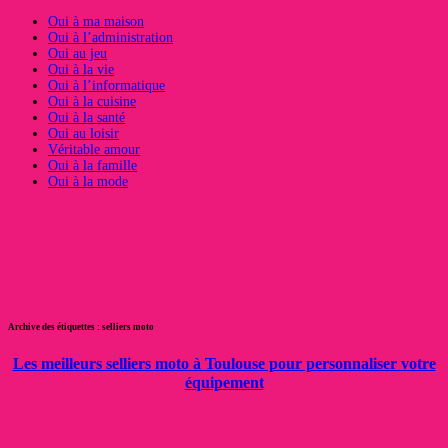
Oui à ma maison
Oui à l’administration
Oui au jeu
Oui à la vie
Oui à l’informatique
Oui à la cuisine
Oui à la santé
Oui au loisir
Véritable amour
Oui à la famille
Oui à la mode
Archive des étiquettes :
selliers moto
Les meilleurs selliers moto à Toulouse pour personnaliser votre
équipement