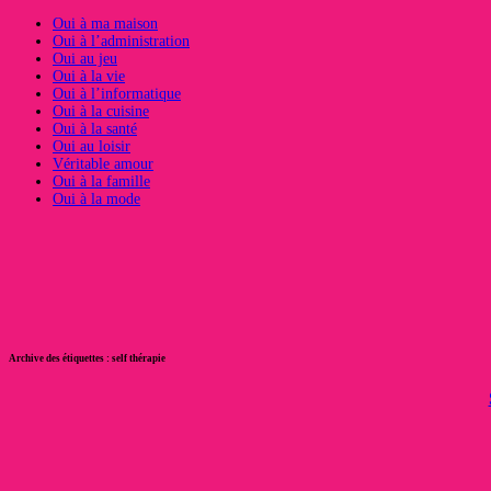
Oui à ma maison
Oui à l’administration
Oui au jeu
Oui à la vie
Oui à l’informatique
Oui à la cuisine
Oui à la santé
Oui au loisir
Véritable amour
Oui à la famille
Oui à la mode
Archive des étiquettes :
self thérapie