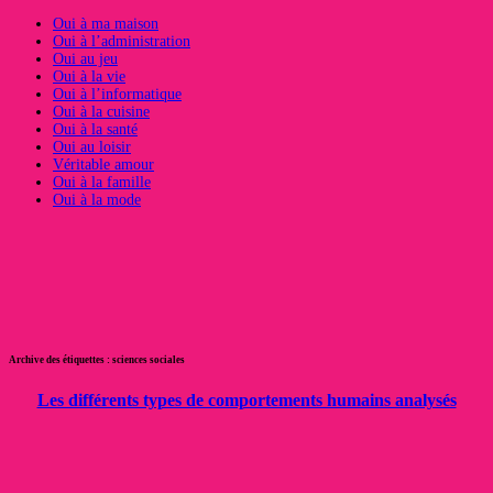
Oui à ma maison
Oui à l’administration
Oui au jeu
Oui à la vie
Oui à l’informatique
Oui à la cuisine
Oui à la santé
Oui au loisir
Véritable amour
Oui à la famille
Oui à la mode
Archive des étiquettes :
sciences sociales
Les différents types de comportements humains analysés