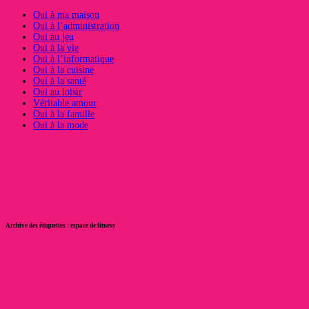
Oui à ma maison
Oui à l’administration
Oui au jeu
Oui à la vie
Oui à l’informatique
Oui à la cuisine
Oui à la santé
Oui au loisir
Véritable amour
Oui à la famille
Oui à la mode
Archive des étiquettes :
espace de fitness